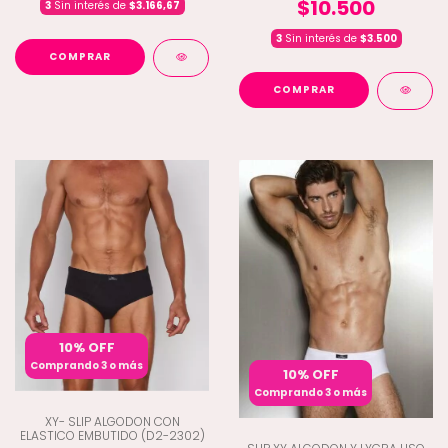
$10.500
3
Sin interés de
$3.166,67
3
Sin interés de
$3.500
COMPRAR
COMPRAR
10% OFF
Comprando 3 o más
10% OFF
Comprando 3 o más
XY- SLIP ALGODON CON
ELASTICO EMBUTIDO (D2-2302)