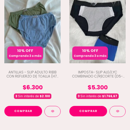
10% OFF
10% OFF
Comprando 3 o más
Comprando 3 o más
ANTILLAS - SLIP ADULTO RIBB
IMPOSTA- SLIP ALG/LYC
CON REFUERZO DE TOALLA (H7-
COMBINADO C/RECORTE (D5-
1650)
240)
$6.300
$5.300
3
Sin interés de
$2.100
3
Sin interés de
$1.766,67
COMPRAR
COMPRAR