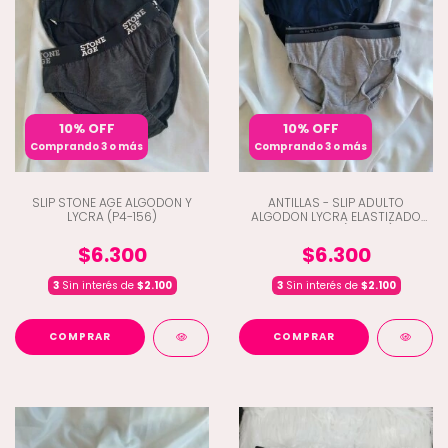
10% OFF
10% OFF
Comprando 3 o más
Comprando 3 o más
SLIP STONE AGE ALGODON Y
ANTILLAS - SLIP ADULTO
LYCRA (P4-156)
ALGODON LYCRA ELASTIZADO
BORDADO (H7-1150)
$6.300
$6.300
3
Sin interés de
$2.100
3
Sin interés de
$2.100
COMPRAR
COMPRAR