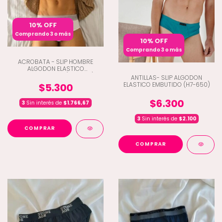
10% OFF
Comprando 3 o más
10% OFF
Comprando 3 o más
ACROBATA - SLIP HOMBRE
ALGODON ELASTICO
PERSONALIZADO (E7-5072)
ANTILLAS- SLIP ALGODON
ELASTICO EMBUTIDO (H7-650)
$5.300
$6.300
3
Sin interés de
$1.766,67
3
Sin interés de
$2.100
COMPRAR
COMPRAR