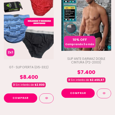
10% OFF
Comprando 3 o más
2x1
SLIP ANTE GARMAZ DOBLE
CINTURA (P2-2003)
GT- SLIP OFERTA (G5-332)
$7.400
$8.400
3
Sin interés de
$2.466,67
3
Sin interés de
$2.800
COMPRAR
COMPRAR