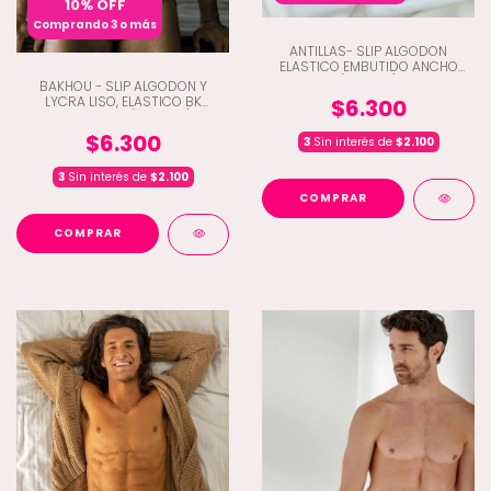
10% OFF
Comprando 3 o más
ANTILLAS- SLIP ALGODON
ELASTICO EMBUTIDO ANCHO
(H7-680)
BAKHOU - SLIP ALGODON Y
LYCRA LISO, ELASTICO BK
$6.300
COLECTION (E4-1008)
$6.300
3
Sin interés de
$2.100
3
Sin interés de
$2.100
COMPRAR
COMPRAR