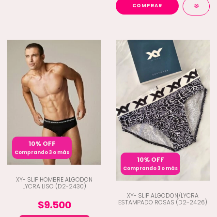
COMPRAR
10% OFF
Comprando 3 o más
10% OFF
Comprando 3 o más
XY- SLIP HOMBRE ALGODON
LYCRA LISO (D2-2430)
XY- SLIP ALGODON/LYCRA
ESTAMPADO ROSAS (D2-2426)
$9.500