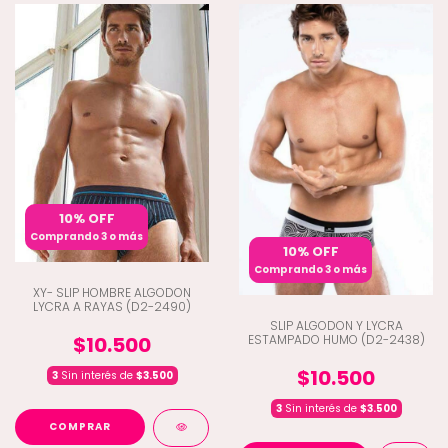
10% OFF
Comprando 3 o más
10% OFF
Comprando 3 o más
XY- SLIP HOMBRE ALGODON
LYCRA A RAYAS (D2-2490)
SLIP ALGODON Y LYCRA
ESTAMPADO HUMO (D2-2438)
$10.500
$10.500
3
Sin interés de
$3.500
3
Sin interés de
$3.500
COMPRAR