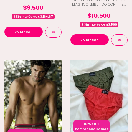
SLIP XY ALGODON Y LYCRA LISO
ELASTICO EMBUTIDO CON PINZA
$9.500
CENTRAL (D2-2300)
$10.500
3
Sin interés de
$3.166,67
3
Sin interés de
$3.500
COMPRAR
COMPRAR
10% OFF
Comprando 3 o más