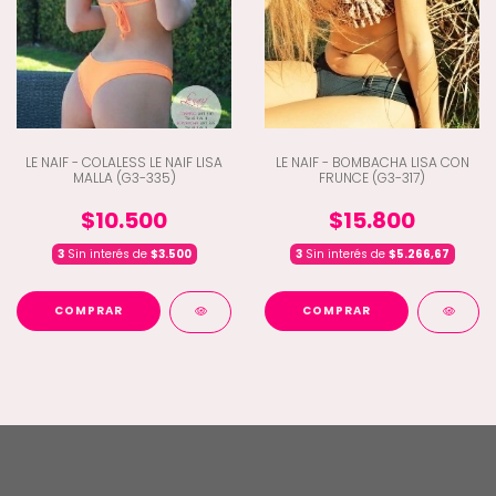
LE NAIF - COLALESS LE NAIF LISA
LE NAIF - BOMBACHA LISA CON
MALLA (G3-335)
FRUNCE (G3-317)
$10.500
$15.800
3
Sin interés de
$3.500
3
Sin interés de
$5.266,67
COMPRAR
COMPRAR