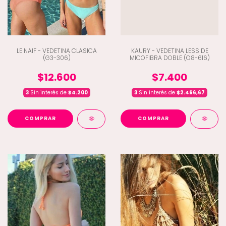
LE NAIF - VEDETINA CLASICA
KAURY - VEDETINA LESS DE
(G3-306)
MICOFIBRA DOBLE (O8-616)
$12.600
$7.400
3
Sin interés de
$4.200
3
Sin interés de
$2.466,67
COMPRAR
COMPRAR