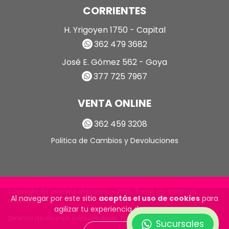
CORRIENTES
H. Yrigoyen 1750 - Capital
362 479 3682
José E. Gómez 562 - Goya
377 725 7967
VENTA ONLINE
362 459 3208
Politica de Cambios y Devoluciones
Copyright GT Lencería Mayorista - 2026. Todos los derechos
Al navegar por este sitio
aceptás el uso de cookies
para
reservados.
agilizar tu experiencia de compra.
Defensa de las y los consumidores. Para reclamos
ingrese aquí
Sucursales