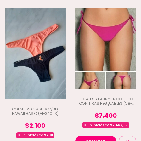
COLALESS KAURY TRICOT LISO
CON TIRAS REGULABLES (O8-
581)
COLALESS CLASICA C/BD.
HAWAII BASIC (A1-34003)
$7.400
$2.100
3
Sin interés de
$2.466,67
3
Sin interés de
$700