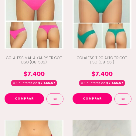
COLALESS MALLA KAURY TRICOT
COLALESS TIRO ALTO TRICOT
LISO (O8-535)
LISO (O8-561)
$7.400
$7.400
3
Sin interés de
$2.466,67
3
Sin interés de
$2.466,67
COMPRAR
COMPRAR