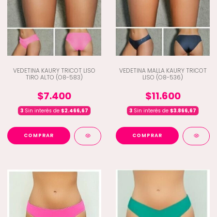
VEDETINA KAURY TRICOT LISO
VEDETINA MALLA KAURY TRICOT
TIRO ALTO (O8-583)
LISO (O8-536)
$7.400
$11.600
3
Sin interés de
$2.466,67
3
Sin interés de
$3.866,67
COMPRAR
COMPRAR