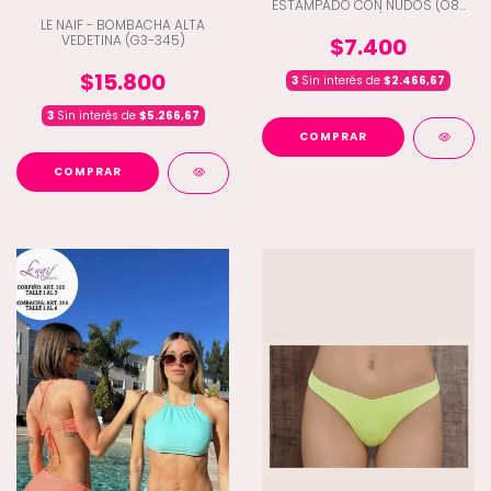
ESTAMPADO CON NUDOS (O8-
582)
LE NAIF - BOMBACHA ALTA
VEDETINA (G3-345)
$7.400
$15.800
3
Sin interés de
$2.466,67
3
Sin interés de
$5.266,67
COMPRAR
COMPRAR