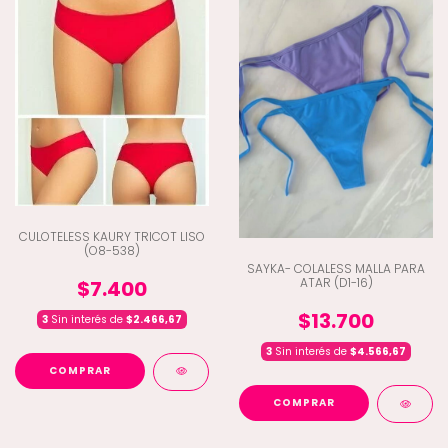
CULOTELESS KAURY TRICOT LISO
(O8-538)
SAYKA- COLALESS MALLA PARA
ATAR (D1-16)
$7.400
$13.700
3
Sin interés de
$2.466,67
3
Sin interés de
$4.566,67
COMPRAR
COMPRAR