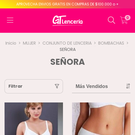
APROVECHA ENVIOS GRATIS EN COMPRAS DE $100.000 o +
0
Inicio
>
MUJER
>
CONJUNTO DE LENCERIA
>
BOMBACHAS
>
SEÑORA
SEÑORA
Filtrar