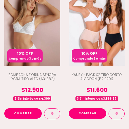
10% OFF
10% OFF
Comprando 3 o más
Comprando 3 o más
BOMBACHA FIORINA SEÑORA
KAURY - PACK X2 TIRO CORTO
LYCRA TIRO ALTO (A3-382)
ALGODON (B2-1201)
$12.900
$11.600
3
Sin interés de
$4.300
3
Sin interés de
$3.866,67
COMPRAR
COMPRAR