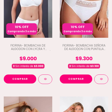
10% OFF
10% OFF
Comprando 3 o más
Comprando 3 o más
FIORINA- BOMBACHA DE
FIORINA- BOMBACHA SEÑORA
ALGODON CON LYCRA Y
DE ALGODON CON PUNTILLA
REFUERZO DELANTERO (A3-383)
(A3-384)
$9.000
$9.300
3
Sin interés de
$3.000
3
Sin interés de
$3.100
COMPRAR
COMPRAR