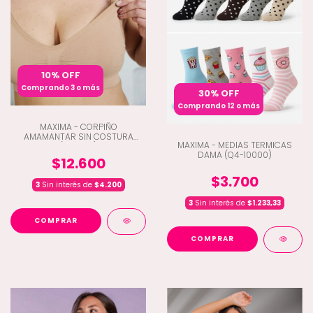
10% OFF
Comprando 3 o más
30% OFF
Comprando 12 o más
MAXIMA - CORPIÑO
AMAMANTAR SIN COSTURA
MAXIMA - MEDIAS TERMICAS
(Q4-1103)
DAMA (Q4-10000)
$12.600
$3.700
3
Sin interés de
$4.200
3
Sin interés de
$1.233,33
COMPRAR
COMPRAR