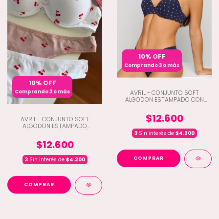
10% OFF
Comprando 3 o más
10% OFF
Comprando 3 o más
AVRIL - CONJUNTO SOFT
ALGODON ESTAMPADO CON
COLALESS (K2-3021)
$12.600
AVRIL - CONJUNTO SOFT
ALGODON ESTAMPADO
C/COLALESS (K2-3026)
3
Sin interés de
$4.200
$12.600
COMPRAR
3
Sin interés de
$4.200
COMPRAR