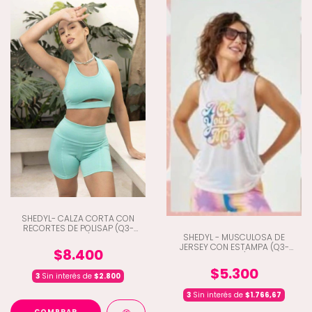
SHEDYL- CALZA CORTA CON
RECORTES DE POLISAP (Q3-
SHEDYL - MUSCULOSA DE
6446)
JERSEY CON ESTAMPA (Q3-
$8.400
5220)
$5.300
3
Sin interés de
$2.800
3
Sin interés de
$1.766,67
COMPRAR