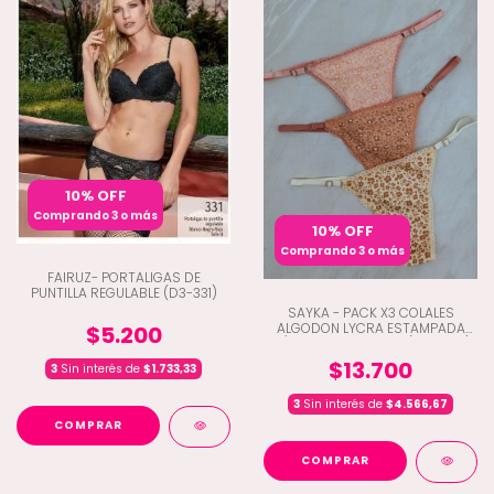
10% OFF
Comprando 3 o más
10% OFF
Comprando 3 o más
FAIRUZ- PORTALIGAS DE
PUNTILLA REGULABLE (D3-331)
SAYKA - PACK X3 COLALES
ALGODON LYCRA ESTAMPADA
$5.200
C/BRETEL REGULABLE (D1-10215)
$13.700
3
Sin interés de
$1.733,33
3
Sin interés de
$4.566,67
COMPRAR
COMPRAR