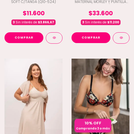
SOFT C/TANGA (Q10-524)
MATERNAL MORLEY Y PUNTILLA
(C5-1504L)
$11.600
$33.600
3
Sin interés de
$3.866,67
3
Sin interés de
$11.200
COMPRAR
COMPRAR
10% OFF
Comprando 3 o más