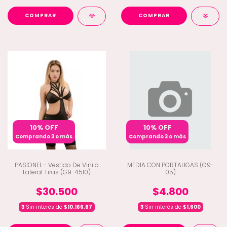
COMPRAR
COMPRAR
10% OFF
10% OFF
Comprando 3 o más
Comprando 3 o más
PASIONEL - Vestido De Vinilo
MEDIA CON PORTALIGAS (G9-
Lateral Tiras (G9-4510)
05)
$30.500
$4.800
3
Sin interés de
$10.166,67
3
Sin interés de
$1.600