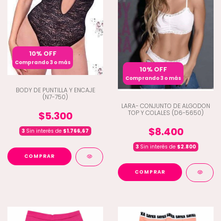
10% OFF
Comprando 3 o más
10% OFF
Comprando 3 o más
BODY DE PUNTILLA Y ENCAJE
(N7-750)
LARA- CONJUNTO DE ALGODON
TOP Y COLALES (D6-5650)
$5.300
$8.400
3
Sin interés de
$1.766,67
3
Sin interés de
$2.800
COMPRAR
COMPRAR