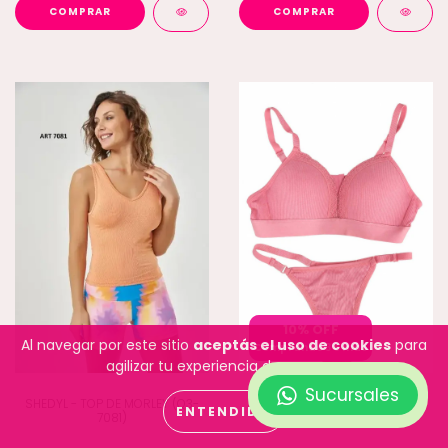
COMPRAR
COMPRAR
10% OFF
Al navegar por este sitio
aceptás el uso de cookies
para
Comprando 3 o más
agilizar tu experiencia de compra.
Sucursales
SHEDYL - TOP DE MORLEY (Q3-
GT - CONJUNTO TRIANGULO
ENTENDIDO
7081)
(G5-436)