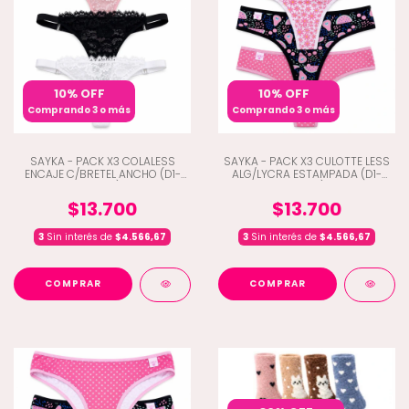
10% OFF
10% OFF
Comprando 3 o más
Comprando 3 o más
SAYKA - PACK X3 COLALESS
SAYKA - PACK X3 CULOTTE LESS
ENCAJE C/BRETEL ANCHO (D1-
ALG/LYCRA ESTAMPADA (D1-
10806)
10203)
$13.700
$13.700
3
Sin interés de
$4.566,67
3
Sin interés de
$4.566,67
COMPRAR
COMPRAR