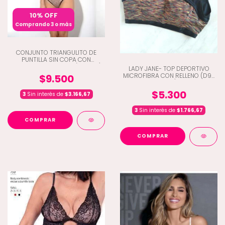
10% OFF
Comprando 3 o más
CONJUNTO TRIANGULITO DE
PUNTILLA SIN COPA CON
COLALESS DE TIRITAS (K2-1001)
LADY JANE- TOP DEPORTIVO
MICROFIBRA CON RELLENO (D9-
$9.500
2018)
$5.300
3
Sin interés de
$3.166,67
3
Sin interés de
$1.766,67
COMPRAR
COMPRAR