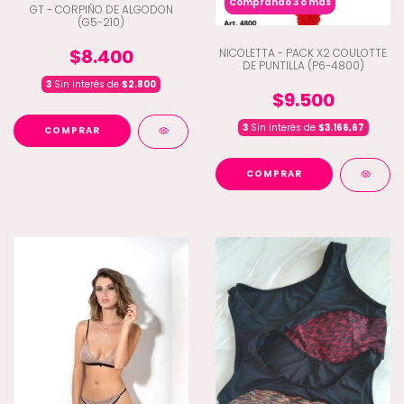
Comprando 3 o más
GT - CORPIÑO DE ALGODON
(G5-210)
$8.400
NICOLETTA - PACK X2 COULOTTE
DE PUNTILLA (P6-4800)
3
Sin interés de
$2.800
$9.500
3
Sin interés de
$3.166,67
COMPRAR
COMPRAR