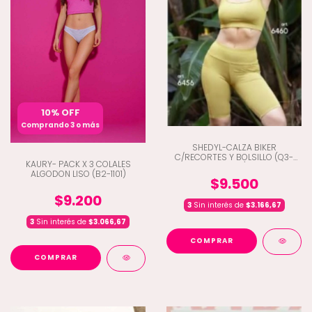
10% OFF
Comprando 3 o más
SHEDYL-CALZA BIKER
C/RECORTES Y BOLSILLO (Q3-
KAURY- PACK X 3 COLALES
6456)
ALGODON LISO (B2-1101)
$9.500
$9.200
3
Sin interés de
$3.166,67
3
Sin interés de
$3.066,67
COMPRAR
COMPRAR