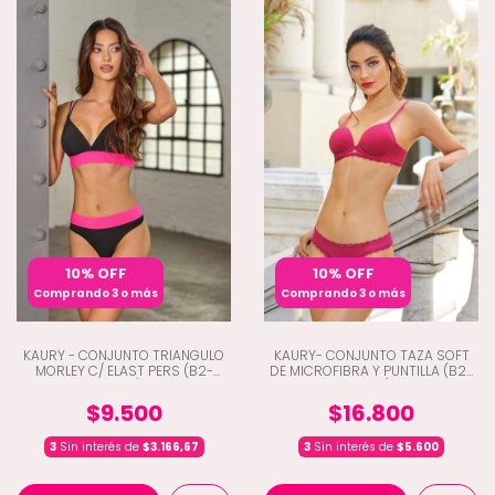
10% OFF
10% OFF
Comprando 3 o más
Comprando 3 o más
KAURY - CONJUNTO TRIANGULO
KAURY- CONJUNTO TAZA SOFT
MORLEY C/ ELAST PERS (B2-
DE MICROFIBRA Y PUNTILLA (B2-
8190)
4790)
$9.500
$16.800
3
Sin interés de
$3.166,67
3
Sin interés de
$5.600