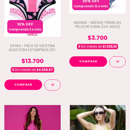
30% OFF
Comprando 12 o más
MAXIMA - MEDIAS TERMICAS
10% OFF
PELUCHE DAMA (Q4-9000)
Comprando 3 o más
$3.700
SAYKA - PACK X3 VEDETINA
3
Sin interés de
$1.233,33
ALG/LYCRA ESTAMPADA (D1-
10201)
$13.700
COMPRAR
3
Sin interés de
$4.566,67
COMPRAR