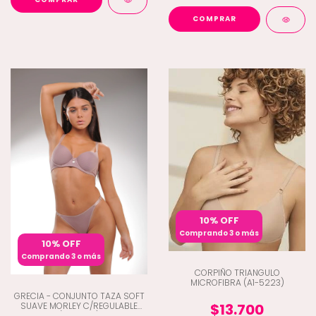
COMPRAR
10% OFF
Comprando 3 o más
10% OFF
Comprando 3 o más
CORPIÑO TRIANGULO
MICROFIBRA (A1-5223)
GRECIA - CONJUNTO TAZA SOFT
SUAVE MORLEY C/REGULABLE
$13.700
(L9-7030)