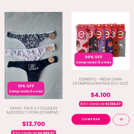
30% OFF
Comprando 12 o más
ELEMENTO - MEDIA DAMA
ESTAMPADA/RAYADA (G2-202)
10% OFF
Comprando 3 o más
$4.100
3
Sin interés de
$1.366,67
SAYKA- PACK X 3 COLALESS
ALGODON Y LYCRA ESTAMPADA
(D1-10200)
COMPRAR
$13.700
3
Sin interés de
$4.566,67