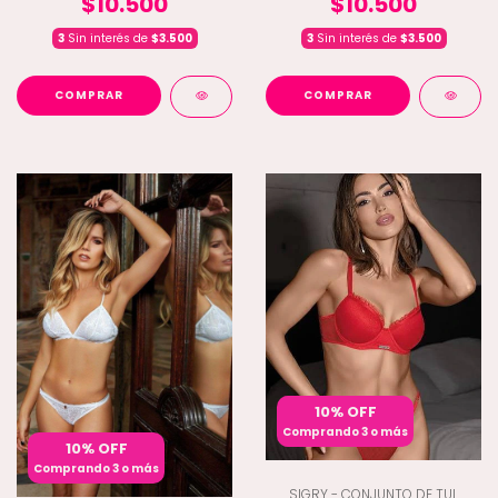
$10.500
$10.500
3
Sin interés de
$3.500
3
Sin interés de
$3.500
COMPRAR
COMPRAR
10% OFF
Comprando 3 o más
10% OFF
Comprando 3 o más
SIGRY - CONJUNTO DE TUL