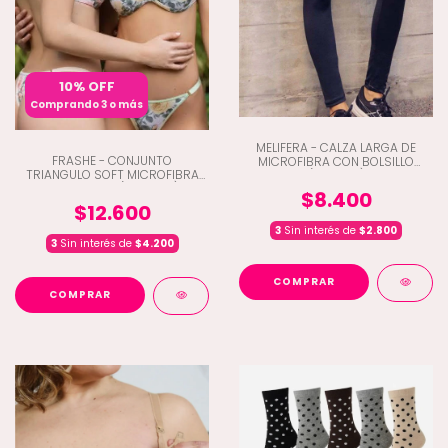
10% OFF
Comprando 3 o más
MELIFERA - CALZA LARGA DE
FRASHE - CONJUNTO
MICROFIBRA CON BOLSILLO
TRIANGULO SOFT MICROFIBRA
(Q8-620)
ESTAMPADA (Q10-650)
$8.400
$12.600
3
Sin interés de
$2.800
3
Sin interés de
$4.200
COMPRAR
COMPRAR