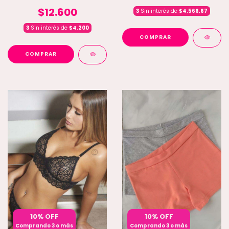
$12.600
3
Sin interés de
$4.566,67
3
Sin interés de
$4.200
COMPRAR
COMPRAR
10% OFF
10% OFF
Comprando 3 o más
Comprando 3 o más