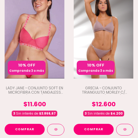
10% OFF
10% OFF
Comprando 3 o más
Comprando 3 o más
LADY JANE - CONJUNTO SOFT EN
GRECIA - CONJUNTO
MICROFIBRA CON TANGALESS
TRIANGULITO MORLEY C/
(D9-2174)
COLALESS (L9-7027)
$11.600
$12.600
3
Sin interés de
$3.866,67
3
Sin interés de
$4.200
COMPRAR
COMPRAR