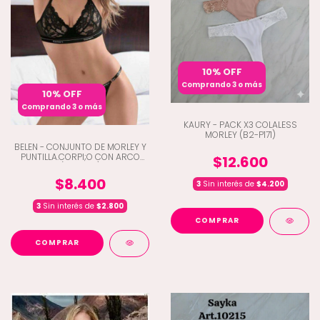
10% OFF
Comprando 3 o más
10% OFF
Comprando 3 o más
KAURY - PACK X3 COLALESS
MORLEY (B2-P171)
BELEN - CONJUNTO DE MORLEY Y
PUNTILLA.CORPI;O CON ARCO
$12.600
(E2-4491)
$8.400
3
Sin interés de
$4.200
3
Sin interés de
$2.800
COMPRAR
COMPRAR