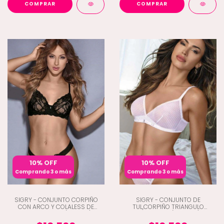
COMPRAR
COMPRAR
10% OFF
10% OFF
Comprando 3 o más
Comprando 3 o más
SIGRY - CONJUNTO CORPIÑO
SIGRY - CONJUNTO DE
CON ARCO Y COLALESS DE
TUL,CORPIÑO TRIANGULO
PUNTILLA Y TUL (A4-1921)
TANGALESS (A4-1834)