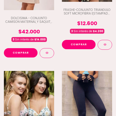
FRASHE-CONJUNTO TRIANGULO
SOFT MICROFIBRA ESTAMPADO
(Q10-661)
DOLCISIMA - CONJUNTO
CAMISON MATERNAL Y SAQUITO
$12.600
VISCOSA Y ENCAJE (C5-1503L)
$42.000
3
Sin interés de
$4.200
3
Sin interés de
$14.000
COMPRAR
COMPRAR