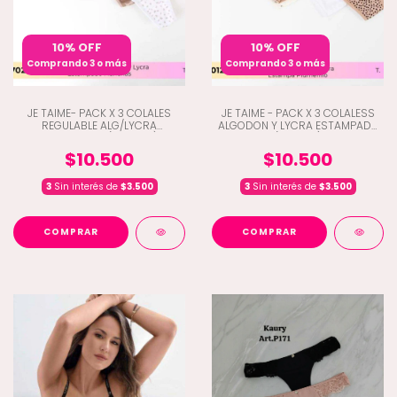
10% OFF
10% OFF
Comprando 3 o más
Comprando 3 o más
JE TAIME- PACK X 3 COLALES
JE TAIME - PACK X 3 COLALESS
REGULABLE ALG/LYCRA
ALGODON Y LYCRA ESTAMPADA
ESTAMPADA (H5-1702)
(H5-1012)
$10.500
$10.500
3
Sin interés de
$3.500
3
Sin interés de
$3.500
COMPRAR
COMPRAR