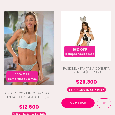
10% OFF
Comprando 3 o más
PASIONEL - FANTASIA CONEJITA
PREMIUM (G9-P012)
10% OFF
Comprando 3 o más
$26.300
3
Sin interés de
$8.766,67
GRECIA- CONJUNTO TAZA SOFT
ENCAJE CON TANGALESS (L9-
4010)
COMPRAR
$12.600
3
Sin interés de
$4.200